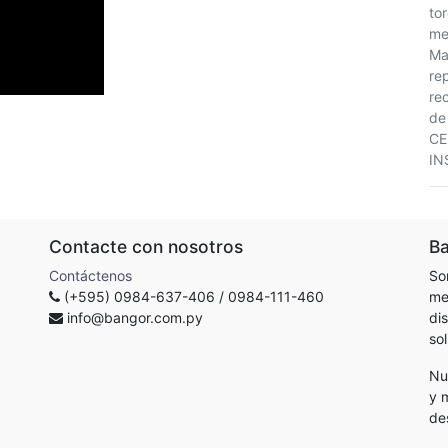
to
me
Ma
re
re
de
CE
IN
Contacte con nosotros
Ba
Contáctenos
So
(+595) 0984-637-406 / 0984-111-460
me
info@bangor.com.py
di
so
Nu
y 
de