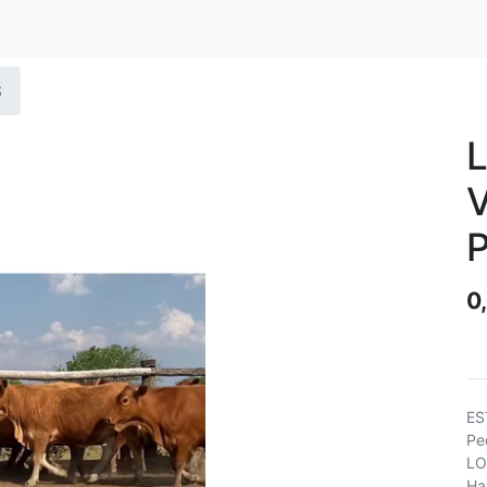
S
L
0
ES
Pe
LO
Ha