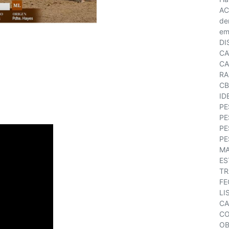
AC
de
em
DI
CA
CA
RA
CB
ID
PE
PE
PE
PE
MA
ES
TR
FE
LI
CA
CO
OB