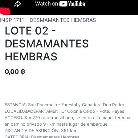
INSP 1711 - DESMAMANTES HEMBRAS
LOTE 02 -
DESMAMANTES
HEMBRAS
0,00
₲
ESTANCIA: San Pancracio - Forestal y Ganadera Don Pedro
LOCALIDAD/DEPARTAMENTO: Colonia Ceibo – Pdte. Hayes
ACCESO: Km 270 ruta transchaco, se entra a la mano derecha
en camino privado 91 km hasta lugar de embarque
DISTANCIA DE ASUNCIÓN: 361 km
CATEGORIA: Desmamantes Hembras